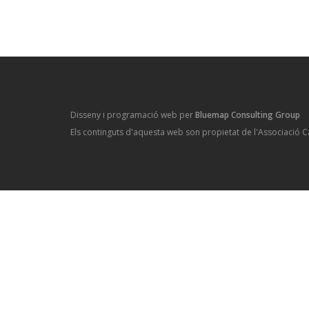
Disseny i programació web per
Bluemap Consulting Group
Els continguts d'aquesta web son propietat de l'Associació C